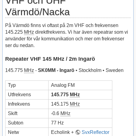
VHF och UHF
Värmdö/Nacka
På Värmdö finns vi oftast på 2m VHF och frekvensen
145.225
MHz
direktfrekvens. Vi har även repeatrar som vi
använder för vår kommunikation och mer om frekvenser
ser du nedan.
Repeater VHF 145 MHz / 2m Ingarö
145.775
MHz
-
SK0MM - Ingarö
• Stockholm • Sweden
Typ
Analog FM
Utfrekvens
145.775
MHz
Infrekvens
145.175
MHz
Skift
-0.6
MHz
Subton
77 Hz
Netw
Echolink +
SvxReflector