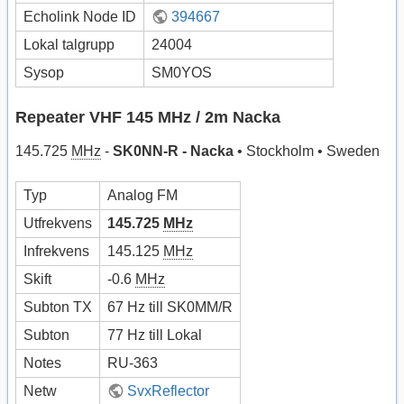
Echolink Node ID
394667
Lokal talgrupp
24004
Sysop
SM0YOS
Repeater VHF 145 MHz / 2m Nacka
145.725
MHz
-
SK0NN-R - Nacka
• Stockholm • Sweden
Typ
Analog FM
Utfrekvens
145.725
MHz
Infrekvens
145.125
MHz
Skift
-0.6
MHz
Subton TX
67 Hz till SK0MM/R
Subton
77 Hz till Lokal
Notes
RU-363
Netw
SvxReflector