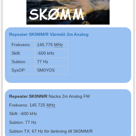
Repeater SK0MM/R Värmdö 2m Analog
Frekvens:
145.775
MHz
Skift:
-600 kHz
Subton:
77 Hz
SysOP:
SM0YOS
Repeater SK0NN/R
Nacka 2m Analog FM
Frekvens: 145.725
MHz
Skift: -600 kHz
Subton: 77 Hz
Subton TX: 67 Hz för länkning till SK0MM/R