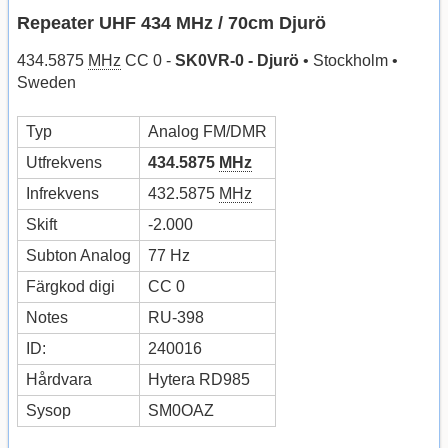
Repeater UHF 434 MHz / 70cm Djurö
434.5875
MHz
CC 0 -
SK0VR-0 - Djurö
• Stockholm •
Sweden
Typ
Analog FM/DMR
Utfrekvens
434.5875
MHz
Infrekvens
432.5875
MHz
Skift
-2.000
Subton Analog
77 Hz
Färgkod digi
CC 0
Notes
RU-398
ID:
240016
Hårdvara
Hytera RD985
Sysop
SM0OAZ