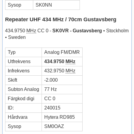
Sysop
SK0NN
Repeater UHF 434 MHz / 70cm Gustavsberg
434.9750
MHz
CC 0 -
SK0VR - Gustavsberg
• Stockholm
• Sweden
Typ
Analog FM/DMR
Utfrekvens
434.9750
MHz
Infrekvens
432.9750
MHz
Skift
-2.000
Subton Analog
77 Hz
Färgkod digi
CC 0
ID:
240015
Hårdvara
Hytera RD985
Sysop
SM0OAZ