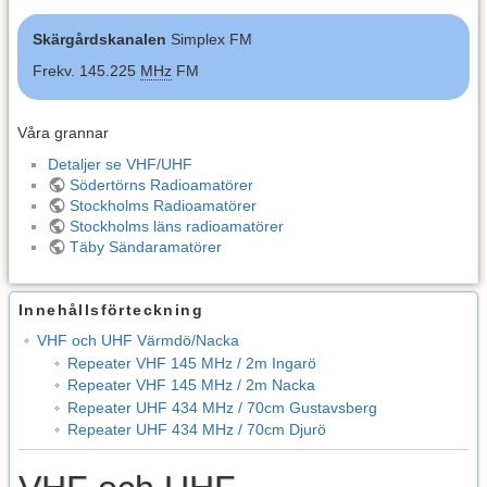
Skärgårdskanalen
Simplex FM
Frekv. 145.225
MHz
FM
Våra grannar
Detaljer se VHF/UHF
Södertörns Radioamatörer
Stockholms Radioamatörer
Stockholms läns radioamatörer
Täby Sändaramatörer
Innehållsförteckning
VHF och UHF Värmdö/Nacka
Repeater VHF 145 MHz / 2m Ingarö
Repeater VHF 145 MHz / 2m Nacka
Repeater UHF 434 MHz / 70cm Gustavsberg
Repeater UHF 434 MHz / 70cm Djurö