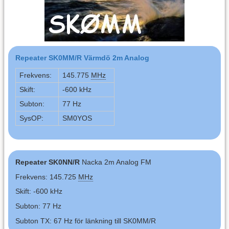
Repeater SK0MM/R Värmdö 2m Analog
Frekvens:
145.775
MHz
Skift:
-600 kHz
Subton:
77 Hz
SysOP:
SM0YOS
Repeater SK0NN/R
Nacka 2m Analog FM
Frekvens: 145.725
MHz
Skift: -600 kHz
Subton: 77 Hz
Subton TX: 67 Hz för länkning till SK0MM/R