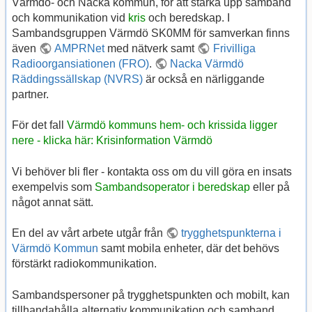
Värmdö- och Nacka kommun, för att stärka upp samband
och kommunikation vid
kris
och beredskap. I
Sambandsgruppen Värmdö SK0MM för samverkan finns
även
AMPRNet
med nätverk samt
Frivilliga
Radioorgansiationen (FRO)
.
Nacka Värmdö
Räddingssällskap (NVRS)
är också en närliggande
partner.
För det fall
Värmdö kommuns hem- och krissida ligger
nere - klicka här: Krisinformation Värmdö
Vi behöver bli fler - kontakta oss om du vill göra en insats
exempelvis som
Sambandsoperator i beredskap
eller på
något annat sätt.
En del av vårt arbete utgår från
trygghetspunkterna i
Värmdö Kommun
samt mobila enheter, där det behövs
förstärkt radiokommunikation.
Sambandspersoner på trygghetspunkten och mobilt, kan
tillhandahålla alternativ kommunikation och samband