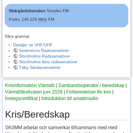
Skärgårdskanalen
Simplex FM
Frekv. 145.225
MHz
FM
Våra grannar
Detaljer se VHF/UHF
Södertörns Radioamatörer
Stockholms Radioamatörer
Stockholms läns radioamatörer
Täby Sändaramatörer
Krisinformation Värmdö
|
Sambandsoperator i beredskap
|
Värmdöfestivalen juni 2026
|
Förberedelser för kris
|
Instegscertifikat
|
Introduktion till amatörradio
Kris/Beredskap
SK0MM arbetar och samverkar tillsammans med med