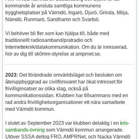
kommande år ansluta samtliga kommunens
trygghetsplatser på Värmdö, Ingarö, Djurö, Grinda, Möja,
Nämdö, Runmarö, Sandhamn och Svartsö.
Vi behöver bli fler som kan hjälpa till, både med
traditionellt radiosamband/pratradio och
Internetteknik/datakommunikation. Om du är inresserad,
hör av dig till sk0mm-styrelse at amprnet.se.
2023:
Det förändrade omvärldsläget och besluten om
återuppbyggnad av civilförsvaret har ökat intresset för
frivilliginsatser av olika slag, också på
kommunikationssidan. Klubben har tillsammans med en
rad andra frivillighetsorganisationer ett nära samarbete
med Värmdö kommun.
I slutet av September 2023 var klubben delaktig i en
kris-
sambands-övning
som Värmdö kommun arrangerade.
Utöver SSSA deltog FRO, AMPRNet, och Nacka Värmdö