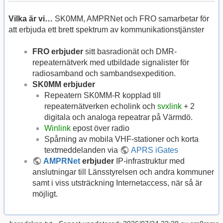
Vilka är vi…
SK0MM, AMPRNet och FRO samarbetar för
att erbjuda ett brett spektrum av kommunikationstjänster
FRO erbjuder
sitt basradionät och DMR-
repeaternätverk med utbildade signalister för
radiosamband och sambandsexpedition.
SK0MM erbjuder
Repeatern SK0MM-R kopplad till
repeaternätverken echolink och
svxlink
+ 2
digitala och analoga repeatrar på Värmdö.
Winlink
epost över radio
Spårning av mobila VHF-stationer och korta
textmeddelanden via
APRS iGates
AMPRNet
erbjuder
IP-infrastruktur med
anslutningar till Länsstyrelsen och andra kommuner
samt i viss utsträckning Internetaccess, när så är
möjligt.