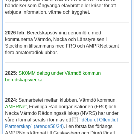
händelser som långvariga elavbrott eller kriser för att
erbjuda information, värme och trygghet.
2026 feb:
Beredskapsövning genomförd med
kommunerna Värmdö, Nacka och Länstyrelsen i
Stockholm tillsammans med FRO och AMPRNet samt
flera amatörradioklubbar.
2025:
SK0MM deltog under Värmdö kommun
beredskapsvecka
2024:
Samarbetet mellan klubben, Värmdö kommun,
AMPRNet
, Frivilliga Radioorganisationen (FRO) och
Nacka Värmdö Räddningssällskap (NVRS) har under
våren formaliserats i form av ett
"Idéburet Offentligt
Partnerskap" (ärende58/24)
. I en första fas förlängs
AMPRNets kärnnät till Gustavsberg och Djurö för att